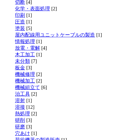
切断
[4]
化学・表面処理
[2]
印刷
[1]
圧造
[1]
塗装
[5]
屋内配線用ユニットケーブルの製造
[1]
情報処理
[1]
放電・電解
[4]
木工加工
[1]
未分類
[7]
板金
[3]
機械修理
[2]
機械加工
[2]
機械組立て
[6]
治工具
[2]
溶射
[1]
溶接
[12]
熱処理
[2]
研削
[3]
研磨
[3]
穴あけ
[1]
荷役機器の製造販売
[1]