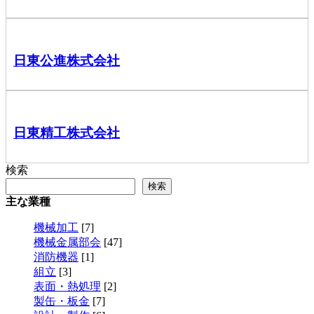
日東公進株式会社
日東精工株式会社
検索
検索
主な業種
機械加工
[7]
機械金属部会
[47]
消防機器
[1]
組立
[3]
表面・熱処理
[2]
製缶・板金
[7]