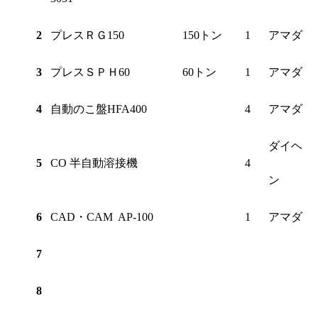
2
プレスＲＧ150
150トン
1
アマダ
3
プレスＳＰＨ60
60トン
1
アマダ
4
自動のこ盤HFA400
4
アマダ
ダイヘ
5
CO 半自動溶接機
4
ン
6
CAD・CAM AP-100
1
アマダ
7
8