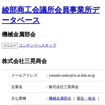
綾部商工会議所会員事業所デ
ータベース
機械金属部会
コンテンツへスキップ
メニュー
株式会社三晃商会
メールアドレス ：yamada-sanko@ss.ai-link.ne.jp
企業名 ：株式会社三晃商会
主な業種 ：
機械金属部会
｜
製缶・板金
｜