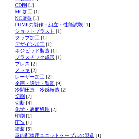
CD削
[1]
MC加工
[1]
NC旋盤
[1]
PUMPの製作・組立・性能試験
[1]
ショットブラスト
[1]
タップ加工
[1]
デザイン加工
[1]
ネジビッド製造
[1]
プラスチック成形
[1]
プレス
[2]
メッキ
[2]
レーザー加工
[2]
企画・設計・製図
[9]
冷間圧造 冷感転造
[2]
切削
[7]
切断
[4]
化学・表面処理
[2]
印刷
[1]
圧造
[1]
塗装
[5]
屋内配線用ユニットケーブルの製造
[1]