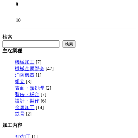
9
10
検索
検索
主な業種
機械加工
[7]
機械金属部会
[47]
消防機器
[1]
組立
[3]
表面・熱処理
[2]
製缶・板金
[7]
設計・製作
[6]
金属加工
[14]
鉄骨
[2]
加工内容
3D加工
[1]