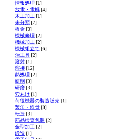
情報処理
[1]
放電・電解
[4]
木工加工
[1]
未分類
[7]
板金
[3]
機械修理
[2]
機械加工
[2]
機械組立て
[6]
治工具
[2]
溶射
[1]
溶接
[12]
熱処理
[2]
研削
[3]
研磨
[3]
穴あけ
[1]
荷役機器の製造販売
[1]
製缶・鉄骨
[8]
転造
[3]
部品検査包装
[2]
金型加工
[2]
鍛造
[1]