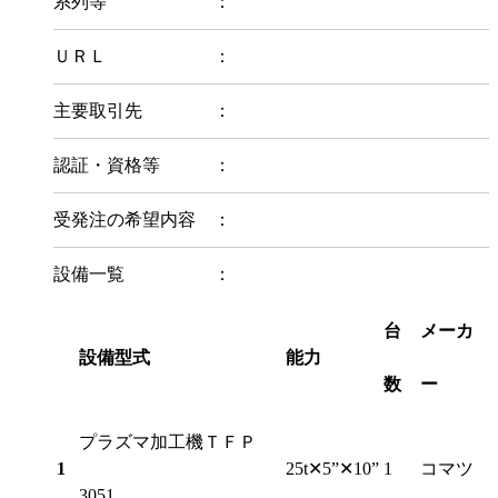
系列等 ：
ＵＲＬ ：
主要取引先 ：
認証・資格等 ：
受発注の希望内容 ：
設備一覧 ：
台
メーカ
設備型式
能力
数
ー
プラズマ加工機ＴＦＰ
1
25t✕5”✕10”
1
コマツ
3051