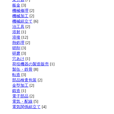
板金
[3]
機械修理
[2]
機械加工
[2]
機械組立て
[6]
治工具
[2]
溶射
[1]
溶接
[12]
熱処理
[2]
研削
[3]
研磨
[3]
穴あけ
[1]
荷役機器の製造販売
[1]
製缶・鉄骨
[8]
転造
[3]
部品検査包装
[2]
金型加工
[2]
鍛造
[1]
電子部品
[2]
電気・配線
[5]
電気関係組立て
[4]