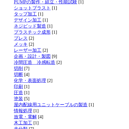
PUMPの製作・組立・性能試験
[1]
ショットブラスト
[1]
タップ加工
[1]
デザイン加工
[1]
ネジビッド製造
[1]
プラスチック成形
[1]
プレス
[2]
メッキ
[2]
レーザー加工
[2]
企画・設計・製図
[9]
冷間圧造 冷感転造
[2]
切削
[7]
切断
[4]
化学・表面処理
[2]
印刷
[1]
圧造
[1]
塗装
[5]
屋内配線用ユニットケーブルの製造
[1]
情報処理
[1]
放電・電解
[4]
木工加工
[1]
未分類
[7]