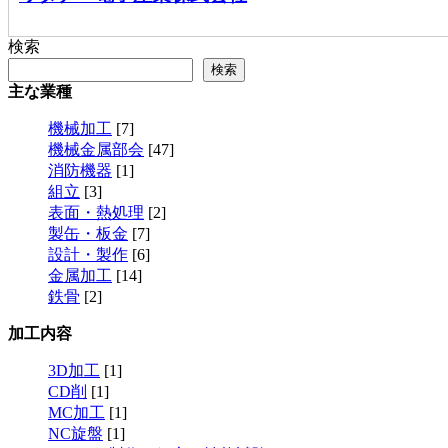
検索
検索
主な業種
機械加工
[7]
機械金属部会
[47]
消防機器
[1]
組立
[3]
表面・熱処理
[2]
製缶・板金
[7]
設計・製作
[6]
金属加工
[14]
鉄骨
[2]
加工内容
3D加工
[1]
CD削
[1]
MC加工
[1]
NC旋盤
[1]